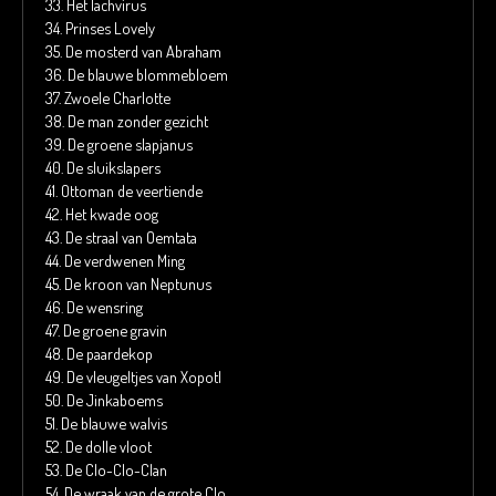
33.
Het lachvirus
34.
Prinses Lovely
35.
De mosterd van Abraham
36.
De blauwe blommebloem
37.
Zwoele Charlotte
38.
De man zonder gezicht
39.
De groene slapjanus
40.
De sluikslapers
41.
Ottoman de veertiende
42.
Het kwade oog
43.
De straal van Oemtata
44.
De verdwenen Ming
45.
De kroon van Neptunus
46.
De wensring
47.
De groene gravin
48.
De paardekop
49.
De vleugeltjes van Xopotl
50.
De Jinkaboems
51.
De blauwe walvis
52.
De dolle vloot
53.
De Clo-Clo-Clan
54.
De wraak van de grote Clo