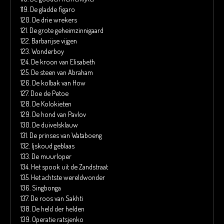
119.
De gladde figaro
120.
De drie wrekers
121.
De grote geheimzinnigaard
122.
Barbarijse vijgen
123.
Wonderboy
124.
De kroon van Elisabeth
125.
De steen van Abraham
126.
De kolbak van How
127.
Doe de Petoe
128.
De Kolokieten
129.
De hond van Pavlov
130.
De duivelsklauw
131.
De prinses van Wataboeng
132.
Ijskoud geblaas
133.
De muurloper
134.
Het spook uit de Zandstraat
135.
Het achtste wereldwonder
136.
Singbonga
137.
De roos van Sakhti
138.
De held der helden
139.
Operatie ratsjenko