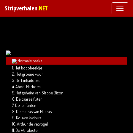
Stripverhalen
.NET
Toggl
Normale reeks
1.
Het bobobeeldje
2.
Het groene vuur
3.
De Linkadoors
4.
Aboe-Markoeb
5.
Het geheim van Slappe Bizon
6.
De paarse futen
7.
De lolifanten
8.
De matras van Madras
9.
Kouwe kwibus
10.
Arthur de vetvogel
11.
De Wallabieten