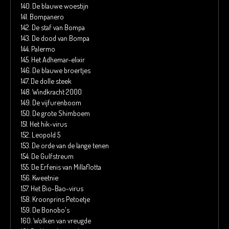
140.
De blauwe woestijn
141.
Bompanero
142.
De staf van Bompa
143.
De dood van Bompa
144.
Palermo
145.
Het Adhemar-elixir
146.
De blauwe broertjes
147.
De dolle steek
148.
Windkracht 2000
149.
De vijfurenboom
150.
De grote Shimboem
151.
Het hik-virus
152.
Leopold 5
153.
De orde van de lange tenen
154.
De Gulfstreum
155.
De Erfenis van Millaflotta
156.
Kweetnie
157.
Het Bio-Bao-virus
158.
Kroonprins Petoetje
159.
De Bonobo's
160.
Wolken van vreugde