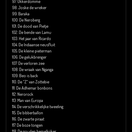
97.
Okkerdomme
98.
Joske de wreker
99.
Baraka
100.
De Neroberg
101.
De dood van Pietje
102.
De bende van Lamu
103.
Het jaar van Ricardo
104.
De Indiaanse neusfluit
105.
De kleine pieterman
106.
De gelukbrenger
107.
De verloren zee
108.
De wraak van Nganga
109.
Beo is back
110.
De "Z" van Zottebie
111.
De Adhemar bonbons
112.
Nerorock
113.
Man van Europa
114.
De verschrikkelijke tweeling
115.
De bibberballon
116.
De zwarte piraat
117.
De boze tongen
118.
De gouden hemelkijker