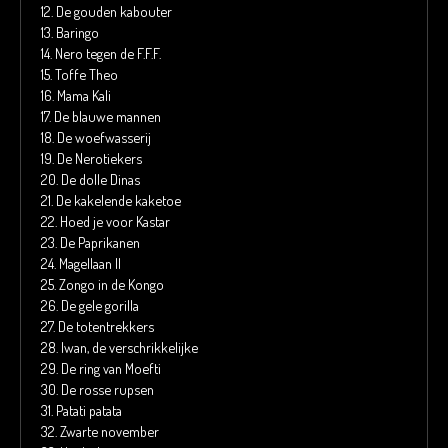
12.
De gouden kabouter
13.
Baringo
14.
Nero tegen de F.F.F.
15.
Toffe Theo
16.
Mama Kali
17.
De blauwe mannen
18.
De woefwasserij
19.
De Nerotiekers
20.
De dolle Dinas
21.
De kakelende kaketoe
22.
Hoed je voor Kastar
23.
De Paprikanen
24.
Magellaan II
25.
Zongo in de Kongo
26.
De gele gorilla
27.
De totentrekkers
28.
Iwan, de verschrikkelijke
29.
De ring van Moefti
30.
De rosse rupsen
31.
Patati patata
32.
Zwarte november