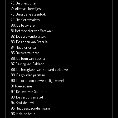
76.
De oliespuiter
77.
Allemaal beestjes
78.
De groene steenbok
79.
De pierewaaiers
80.
De batavieren
81.
Het monster van Sarawak
82.
De sprekende draak
83.
De zonen van Dracula
84.
Het bierkanaal
85.
De zwarte toren
86.
De bom van Boema
87.
De ring van Balderic
88.
De terugkeer van Geraard de Duivel
89.
De gouden patatten
90.
De orde van de wellustige wezel
91.
Koeketiene
92.
De teen van Salomon
93.
De verdorven stad
94.
Kiwi, de kiwi
95.
Het beest zonder naam
96.
Hela de heks