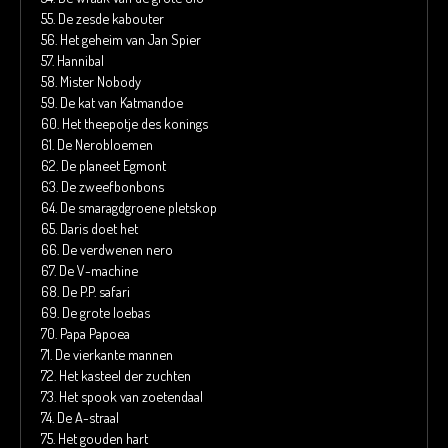
55.
De zesde kabouter
56.
Het geheim van Jan Spier
57.
Hannibal
58.
Mister Nobody
59.
De kat van Katmandoe
60.
Het theepotje des konings
61.
De Nerobloemen
62.
De planeet Egmont
63.
De zweefbonbons
64.
De smaragdgroene pletskop
65.
Daris doet het
66.
De verdwenen nero
67.
De V-machine
68.
De P.P. safari
69.
De grote loebas
70.
Papa Papoea
71.
De vierkante mannen
72.
Het kasteel der zuchten
73.
Het spook van zoetendaal
74.
De A-straal
75.
Het gouden hart