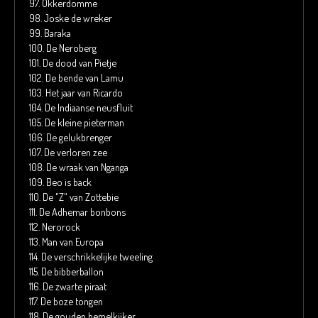
97.
Okkerdomme
98.
Joske de wreker
99.
Baraka
100.
De Neroberg
101.
De dood van Pietje
102.
De bende van Lamu
103.
Het jaar van Ricardo
104.
De Indiaanse neusfluit
105.
De kleine pieterman
106.
De gelukbrenger
107.
De verloren zee
108.
De wraak van Nganga
109.
Beo is back
110.
De "Z" van Zottebie
111.
De Adhemar bonbons
112.
Nerorock
113.
Man van Europa
114.
De verschrikkelijke tweeling
115.
De bibberballon
116.
De zwarte piraat
117.
De boze tongen
118.
De gouden hemelkijker