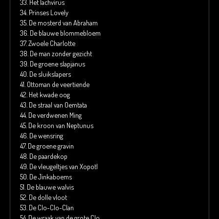
33.
Het lachvirus
34.
Prinses Lovely
35.
De mosterd van Abraham
36.
De blauwe blommebloem
37.
Zwoele Charlotte
38.
De man zonder gezicht
39.
De groene slapjanus
40.
De sluikslapers
41.
Ottoman de veertiende
42.
Het kwade oog
43.
De straal van Oemtata
44.
De verdwenen Ming
45.
De kroon van Neptunus
46.
De wensring
47.
De groene gravin
48.
De paardekop
49.
De vleugeltjes van Xopotl
50.
De Jinkaboems
51.
De blauwe walvis
52.
De dolle vloot
53.
De Clo-Clo-Clan
54.
De wraak van de grote Clo