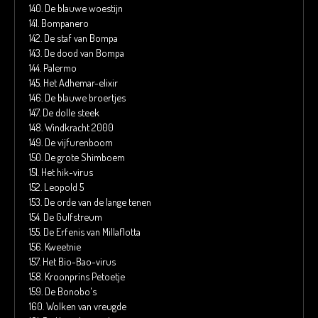
140.
De blauwe woestijn
141.
Bompanero
142.
De staf van Bompa
143.
De dood van Bompa
144.
Palermo
145.
Het Adhemar-elixir
146.
De blauwe broertjes
147.
De dolle steek
148.
Windkracht 2000
149.
De vijfurenboom
150.
De grote Shimboem
151.
Het hik-virus
152.
Leopold 5
153.
De orde van de lange tenen
154.
De Gulfstreum
155.
De Erfenis van Millaflotta
156.
Kweetnie
157.
Het Bio-Bao-virus
158.
Kroonprins Petoetje
159.
De Bonobo's
160.
Wolken van vreugde