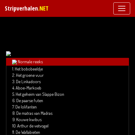
Stripverhalen
.NET
Toggl
Normale reeks
1.
Het bobobeeldje
2.
Het groene vuur
3.
De Linkadoors
4.
Aboe-Markoeb
5.
Het geheim van Slappe Bizon
6.
De paarse futen
7.
De lolifanten
8.
De matras van Madras
9.
Kouwe kwibus
10.
Arthur de vetvogel
11.
De Wallabieten