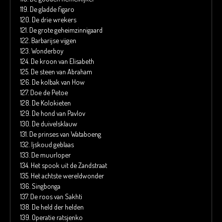
119.
De gladde figaro
120.
De drie wrekers
121.
De grote geheimzinnigaard
122.
Barbarijse vijgen
123.
Wonderboy
124.
De kroon van Elisabeth
125.
De steen van Abraham
126.
De kolbak van How
127.
Doe de Petoe
128.
De Kolokieten
129.
De hond van Pavlov
130.
De duivelsklauw
131.
De prinses van Wataboeng
132.
Ijskoud geblaas
133.
De muurloper
134.
Het spook uit de Zandstraat
135.
Het achtste wereldwonder
136.
Singbonga
137.
De roos van Sakhti
138.
De held der helden
139.
Operatie ratsjenko