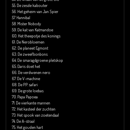
55.
De zesde kabouter
56.
Het geheim van Jan Spier
57.
Hannibal
58.
Mister Nobody
59.
De kat van Katmandoe
60.
Het theepotje des konings
61.
De Nerobloemen
62.
De planeet Egmont
63.
De zweefbonbons
64.
De smaragdgroene pletskop
65.
Daris doet het
66.
De verdwenen nero
67.
De V-machine
68.
De P.P. safari
69.
De grote loebas
70.
Papa Papoea
71.
De vierkante mannen
72.
Het kasteel der zuchten
73.
Het spook van zoetendaal
74.
De A-straal
75.
Het gouden hart