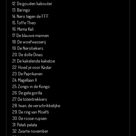
12.
De gouden kabouter
13.
Baringo
14.
Nero tegen de F.F.F.
15.
Toffe Theo
16.
Mama Kali
17.
De blauwe mannen
18.
De woefwasserij
19.
De Nerotiekers
20.
De dolle Dinas
21.
De kakelende kaketoe
22.
Hoed je voor Kastar
23.
De Paprikanen
24.
Magellaan II
25.
Zongo in de Kongo
26.
De gele gorilla
27.
De totentrekkers
28.
Iwan, de verschrikkelijke
29.
De ring van Moefti
30.
De rosse rupsen
31.
Patati patata
32.
Zwarte november