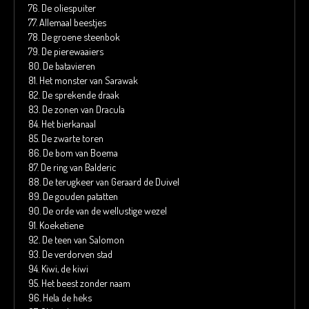
76.
De oliespuiter
77.
Allemaal beestjes
78.
De groene steenbok
79.
De pierewaaiers
80.
De batavieren
81.
Het monster van Sarawak
82.
De sprekende draak
83.
De zonen van Dracula
84.
Het bierkanaal
85.
De zwarte toren
86.
De bom van Boema
87.
De ring van Balderic
88.
De terugkeer van Geraard de Duivel
89.
De gouden patatten
90.
De orde van de wellustige wezel
91.
Koeketiene
92.
De teen van Salomon
93.
De verdorven stad
94.
Kiwi, de kiwi
95.
Het beest zonder naam
96.
Hela de heks