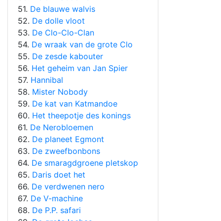
51.
De blauwe walvis
52.
De dolle vloot
53.
De Clo-Clo-Clan
54.
De wraak van de grote Clo
55.
De zesde kabouter
56.
Het geheim van Jan Spier
57.
Hannibal
58.
Mister Nobody
59.
De kat van Katmandoe
60.
Het theepotje des konings
61.
De Nerobloemen
62.
De planeet Egmont
63.
De zweefbonbons
64.
De smaragdgroene pletskop
65.
Daris doet het
66.
De verdwenen nero
67.
De V-machine
68.
De P.P. safari