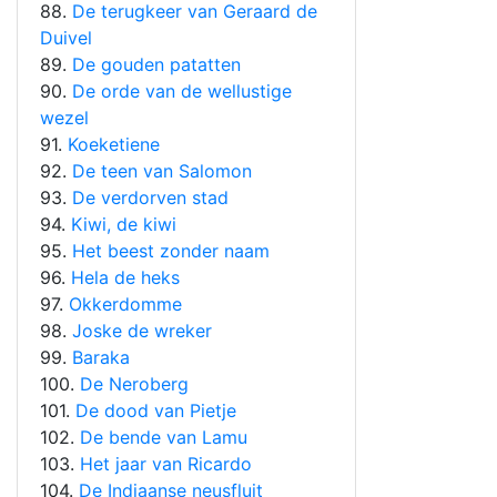
88.
De terugkeer van Geraard de
Duivel
89.
De gouden patatten
90.
De orde van de wellustige
wezel
91.
Koeketiene
92.
De teen van Salomon
93.
De verdorven stad
94.
Kiwi, de kiwi
95.
Het beest zonder naam
96.
Hela de heks
97.
Okkerdomme
98.
Joske de wreker
99.
Baraka
100.
De Neroberg
101.
De dood van Pietje
102.
De bende van Lamu
103.
Het jaar van Ricardo
104.
De Indiaanse neusfluit