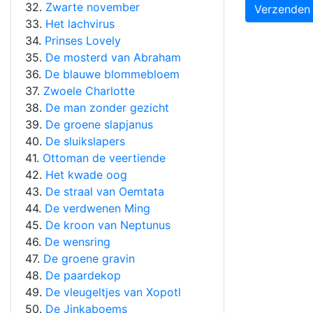
32.
Zwarte november
Verzenden
33.
Het lachvirus
34.
Prinses Lovely
35.
De mosterd van Abraham
36.
De blauwe blommebloem
37.
Zwoele Charlotte
38.
De man zonder gezicht
39.
De groene slapjanus
40.
De sluikslapers
41.
Ottoman de veertiende
42.
Het kwade oog
43.
De straal van Oemtata
44.
De verdwenen Ming
45.
De kroon van Neptunus
46.
De wensring
47.
De groene gravin
48.
De paardekop
49.
De vleugeltjes van Xopotl
50.
De Jinkaboems