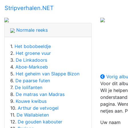
Stripverhalen
.NET
Normale reeks
1.
Het bobobeeldje
2.
Het groene vuur
3.
De Linkadoors
4.
Aboe-Markoeb
5.
Het geheim van Slappe Bizon
Vorig alb
6.
De paarse futen
Voor dit al
7.
De lolifanten
Wil je helpe
8.
De matras van Madras
onderstaand 
9.
Kouwe kwibus
pagina. Wen
10.
Arthur de vetvogel
netjes aan. 
11.
De Wallabieten
12.
De gouden kabouter
Uw naam