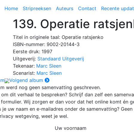
Home
Stripreeksen
Auteurs
Contact
Recente upda
139. Operatie ratsje
Titel in originele taal: Operatie ratsjenko
ISBN-nummer: 9002-20144-3
Eerste druk: 1997
Uitgeverij:
Standaard Uitgeverij
Tekenaar:
Marc Sleen
Scenarist:
Marc Sleen
um
Volgend album
bum werd nog geen samenvatting geschreven.
n om dit verhaal te bespreken? Schrijf dan zelf een samenva
formulier. Wij zorgen er dan voor dat het online komt én
s je uw naam en e-mailadres onder de samenvatting? Geen
Privacy wetgeving, weet je wel.
Uw voornaam