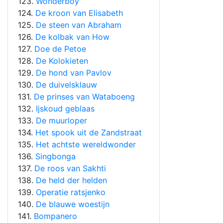
123.
Wonderboy
124.
De kroon van Elisabeth
125.
De steen van Abraham
126.
De kolbak van How
127.
Doe de Petoe
128.
De Kolokieten
129.
De hond van Pavlov
130.
De duivelsklauw
131.
De prinses van Wataboeng
132.
Ijskoud geblaas
133.
De muurloper
134.
Het spook uit de Zandstraat
135.
Het achtste wereldwonder
136.
Singbonga
137.
De roos van Sakhti
138.
De held der helden
139.
Operatie ratsjenko
140.
De blauwe woestijn
141.
Bompanero