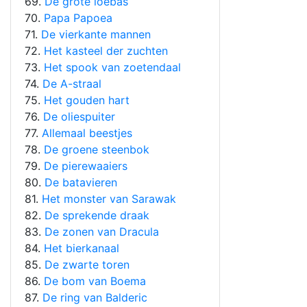
69.
De grote loebas
70.
Papa Papoea
71.
De vierkante mannen
72.
Het kasteel der zuchten
73.
Het spook van zoetendaal
74.
De A-straal
75.
Het gouden hart
76.
De oliespuiter
77.
Allemaal beestjes
78.
De groene steenbok
79.
De pierewaaiers
80.
De batavieren
81.
Het monster van Sarawak
82.
De sprekende draak
83.
De zonen van Dracula
84.
Het bierkanaal
85.
De zwarte toren
86.
De bom van Boema
87.
De ring van Balderic