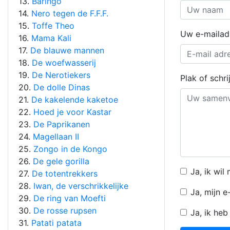
13.
Baringo
14.
Nero tegen de F.F.F.
15.
Toffe Theo
Uw e-mailad
16.
Mama Kali
17.
De blauwe mannen
18.
De woefwasserij
19.
De Nerotiekers
Plak of schr
20.
De dolle Dinas
21.
De kakelende kaketoe
22.
Hoed je voor Kastar
23.
De Paprikanen
24.
Magellaan II
25.
Zongo in de Kongo
26.
De gele gorilla
Ja, ik wi
27.
De totentrekkers
28.
Iwan, de verschrikkelijke
Ja, mijn 
29.
De ring van Moefti
30.
De rosse rupsen
Ja, ik he
31.
Patati patata