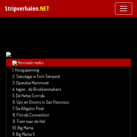
Stripverhalen
.NET
Toggl
Normale reeks
1.
Hoogspanning
2.
Sabotage in Fort-Tempest
3.
Operatie Mammoet
4.
tegen... de Brokkenmakers
5.
De Helse Corrida
6.
Ups en Downs in San Francisco
7.
De Alligator Poel
8.
Florida Connection
9.
Trein naar de Hel
10.
Big Mama
11.
Big Mama II