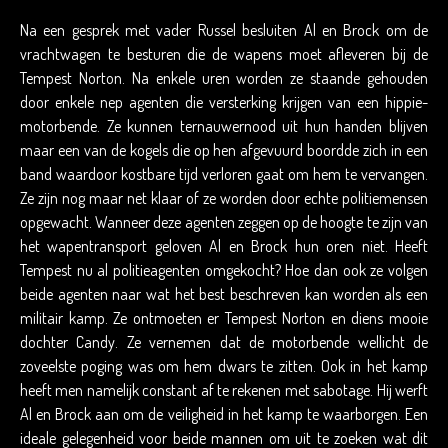
Na een gesprek met vader Russel besluiten Al en Brock om de
vrachtwagen te besturen die de wapens moet afleveren bij de
Tempest Norton. Na enkele uren worden ze staande gehouden
door enkele nep agenten die versterking krijgen van een hippie-
motorbende. Ze kunnen ternauwernood uit hun handen blijven
maar een van de kogels die op hen afgevuurd boordde zich in een
band waardoor kostbare tijd verloren gaat om hem te vervangen.
Ze zijn nog maar net klaar of ze worden door echte politiemensen
opgewacht. Wanneer deze agenten zeggen op de hoogte te zijn van
het wapentransport geloven Al en Brock hun oren niet. Heeft
Tempest nu al politieagenten omgekocht? Hoe dan ook ze volgen
beide agenten naar wat het best beschreven kan worden als een
militair kamp. Ze ontmoeten er Tempest Norton en diens mooie
dochter Candy. Ze vernemen dat de motorbende wellicht de
zoveelste poging was om hem dwars te zitten. Ook in het kamp
heeft men namelijk constant af te rekenen met sabotage. Hij werft
Al en Brock aan om de veiligheid in het kamp te waarborgen. Een
ideale gelegenheid voor beide mannen om uit te zoeken wat dit