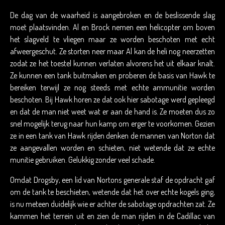
De dag van de waarheid is aangebroken en de beslissende slag
moet plaatsvinden. Al en Brock nemen een helicopter om boven
het slagveld te vliegen maar ze worden beschoten met echt
afweergeschut. Ze storten neer maar Al kan de heli nog neerzetten
zodat ze het toestel kunnen verlaten alvorens het uit elkaar knalt.
Ze kunnen een tank buitmaken en proberen de basis van Hawk te
bereiken terwijl ze nog steeds met echte ammunitie worden
beschoten. Bij Hawk horen ze dat ook hier sabotage werd gepleegd
en dat de man niet weet wat er aan de hand is. Ze moeten dus zo
snel mogelijk terug naar hun kamp om erger te voorkomen. Gezien
ze in een tank van Hawk rijden denken de mannen van Norton dat
ze aangevallen worden en schieten, niet wetende dat ze echte
munitie gebruiken. Gelukkig zonder veel schade.
Omdat Drogsby, een lid van Nortons generale staf de opdracht gaf
om de tank te beschieten, wetende dat het over echte kogels ging,
is nu meteen duidelijk wie er achter de sabotage opdrachten zat. Ze
kammen het terrein uit en zien de man rijden in de Cadillac van