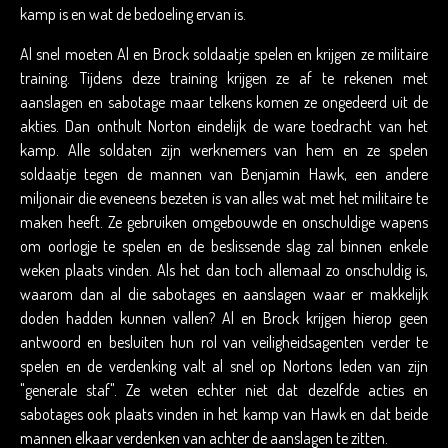
kamp is en wat de bedoeling ervan is.
Al snel moeten Al en Brock soldaatje spelen en krijgen ze militaire
training. Tijdens deze training krijgen ze af te rekenen met
aanslagen en sabotage maar telkens komen ze ongedeerd uit de
akties. Dan onthult Norton eindelijk de ware toedracht van het
kamp. Alle soldaten zijn werknemers van hem en ze spelen
soldaatje tegen de mannen van Benjamin Hawk, een andere
miljonair die eveneens bezeten is van alles wat met het militaire te
maken heeft. Ze gebruiken omgebouwde en onschuldige wapens
om oorlogje te spelen en de beslissende slag zal binnen enkele
weken plaats vinden. Als het dan toch allemaal zo onschuldig is,
waarom dan al die sabotages en aanslagen waar er makkelijk
doden hadden kunnen vallen? Al en Brock krijgen hierop geen
antwoord en besluiten hun rol van veiligheidsagenten verder te
spelen en de verdenking valt al snel op Nortons leden van zijn
"generale staf". Ze weten echter niet dat dezelfde acties en
sabotages ook plaats vinden in het kamp van Hawk en dat beide
mannen elkaar verdenken van achter de aanslagen te zitten.