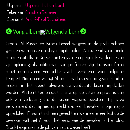
Uitgeverij:
Uitgeverij Le Lombard
Tekenaar:
Christian Denayer
Scenarist:
André-Paul Duchâteau
Vorig album
Volgend album
Omdat Al Russel en Brock teveel wagens in de prak hebben
gereden worden ze ontslagen bij de politie. Al ruzieënd gaan beide
mannen uit elkaar. Russel kan terugvallen op zijn rijke vader die van
zijn opleiding als politieman kan profiteren. Zijn transportfirma
moet immers een verdachte vracht vervoeren voor miljonair
Tempest Norton en vraagt Al om 's nachts even ongezien rond te
neuzen in het depot alvorens de verdachte kisten ingeladen
worden. Al stemt toe en stuit al snel op de kisten en groot is dan
ook zijn verbazing dat de kisten wapens bevatten. Hij is zo
verwonderd dat hij niet opmerkt dat een bewaker in zijn rug is
opgedoken. Er vormt zich een gevecht en wanneer er een kist op de
bewaker valt ziet Al voor het eerst wie de bewaker is. Het blijkt
Brock te zijn die nu de job van nachtwaker heeft.