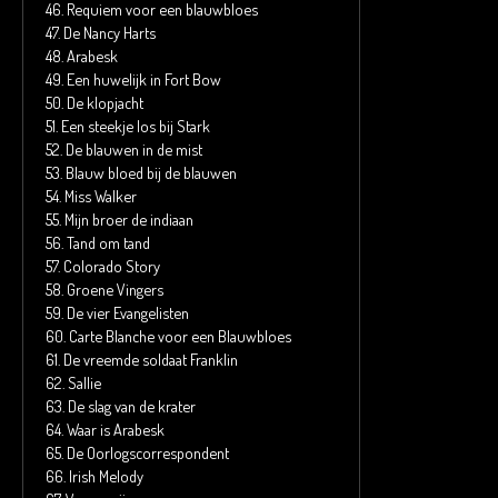
46.
Requiem voor een blauwbloes
47.
De Nancy Harts
48.
Arabesk
49.
Een huwelijk in Fort Bow
50.
De klopjacht
51.
Een steekje los bij Stark
52.
De blauwen in de mist
53.
Blauw bloed bij de blauwen
54.
Miss Walker
55.
Mijn broer de indiaan
56.
Tand om tand
57.
Colorado Story
58.
Groene Vingers
59.
De vier Evangelisten
60.
Carte Blanche voor een Blauwbloes
61.
De vreemde soldaat Franklin
62.
Sallie
63.
De slag van de krater
64.
Waar is Arabesk
65.
De Oorlogscorrespondent
66.
Irish Melody