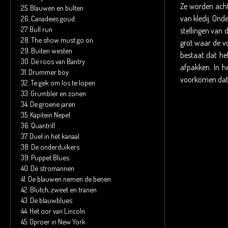
Ze worden ach
25.
Blauwen en bulten
van kledij. Ond
26.
Canadees goud
27.
Bull run
stellingen van 
28.
The show must go on
grot waar de v
29.
Buiten westen
bestaat dat he
30.
De roos van Bantry
afpakken. In h
31.
Drummer boy
voorkomen dat d
32.
Te gek om los te lopen
33.
Grumbler en zonen
34.
De groene jaren
35.
Kapitein Nepel
36.
Quantrill
37.
Duel in het kanaal
38.
De onderduikers
39.
Puppet Blues
40.
De stromannen
41.
De blauwen nemen de benen
42.
Blutch, zweet en tranen
43.
De blauwblues
44.
Het oor van Lincoln
45.
Oproer in New York