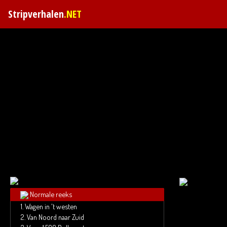
Stripverhalen
.NET
Normale reeks
1.
Wagen in 't westen
2.
Van Noord naar Zuid