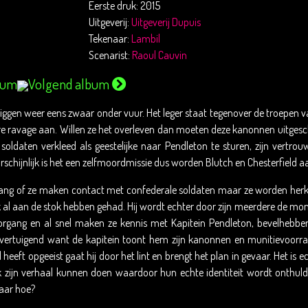
Eerste druk: 2015
Uitgeverij:
Uitgeverij Dupuis
Tekenaar:
Lambil
Scenarist:
Raoul Cauvin
bum
Volgend album
 liggen weer eens zwaar onder vuur. Het leger staat tegenover de troepen 
re ravage aan. Willen ze het overleven dan moeten deze kanonnen uitgesc
soldaten verkleed als geestelijke naar Pendleton te sturen, zijn vertr
schijnlijk is het een zelfmoordmissie dus worden Blutch en Chesterfield aang
 lang of ze maken contact met confederale soldaten maar ze worden her
 al aan de stok hebben gehad. Hij wordt echter door zijn meerdere de mon
oorgang en al snel maken ze kennis met Kapitein Pendleton, bevelhebber v
 overtuigend want de kapitein toont hem zijn kanonnen en munitievoorrade
d heeft opgeeist gaat hij door het lint en brengt het plan in gevaar. Het is
k zijn verhaal kunnen doen waardoor hun echte identiteit wordt onthuld.
aar hoe?