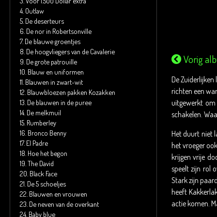
3.
Voor 1.500 Dollar extra
4.
Outlaw
5.
De deserteurs
6.
De nor in Robertsonville
7.
De blauwe groentjes
8.
De hoogvliegers van de Cavalerie
Vorig al
9.
De grote patrouille
10.
Blauw en uniformen
De Zuiderlijken
11.
Blauwen in zwart-wit
richten een wa
12.
Blauwbloezen pakken Kozakken
13.
De blauwen in de puree
uitgewerkt om 
14.
De melkmuil
schakelen. Waar
15.
Rumberley
16.
Bronco Benny
Het duurt niet
17.
El Padre
het vroeger ook
18.
Hoe het begon
krijgen vrije d
19.
The David
speelt zijn rol
20.
Black Face
Stark zijn paar
21.
De 5 schoeljes
heeft Kakkerla
22.
Blauwen en vrouwen
actie komen. M
23.
De neven van de overkant
24.
Baby blue