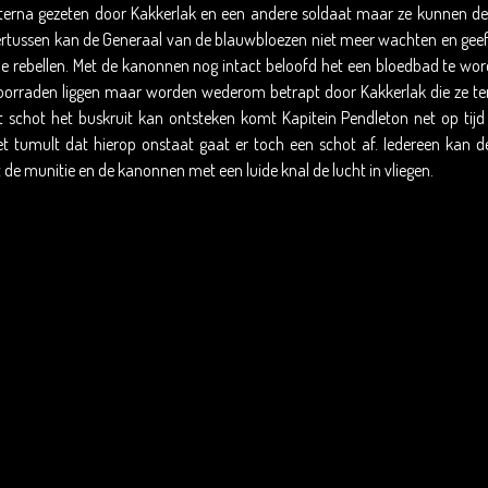
terna gezeten door Kakkerlak en een andere soldaat maar ze kunnen d
ertussen kan de Generaal van de blauwbloezen niet meer wachten en geeft
de rebellen. Met de kanonnen nog intact beloofd het een bloedbad te word
oorraden liggen maar worden wederom betrapt door Kakkerlak die ze ter
t schot het buskruit kan ontsteken komt Kapitein Pendleton net op tijd 
et tumult dat hierop onstaat gaat er toch een schot af. Iedereen kan 
e munitie en de kanonnen met een luide knal de lucht in vliegen.