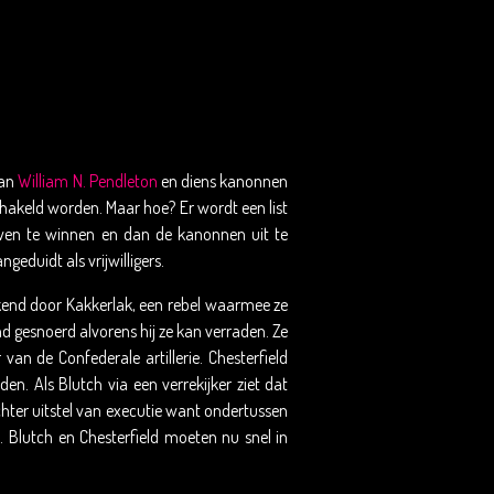
van
William N. Pendleton
en diens kanonnen
hakeld worden. Maar hoe? Er wordt een list
ouwen te winnen en dan de kanonnen uit te
eduidt als vrijwilligers.
kend door Kakkerlak, een rebel waarmee ze
d gesnoerd alvorens hij ze kan verraden. Ze
an de Confederale artillerie. Chesterfield
n. Als Blutch via een verrekijker ziet dat
 echter uitstel van executie want ondertussen
 Blutch en Chesterfield moeten nu snel in